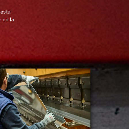
 está
 en la