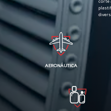
corte 
plasti
diver
AERONÁUTICA