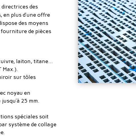
 directrices des
, en plus d’une offre
 dispose des moyens
 fourniture de pièces
uivre, laiton, titane…
T Max.).
iroir sur tôles
vec noyau en
e jusqu’à 25 mm.
tions spéciales soit
 par système de collage
e.