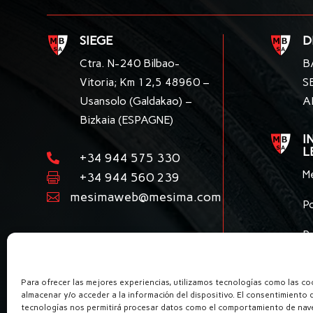
SIEGE
D
Ctra. N-240 Bilbao-
B
Vitoria; Km 12,5 48960 –
S
Usansolo (Galdakao) –
A
Bizkaia (ESPAGNE)
I
L
+34 944 575 330

M
+34 944 560 239

mesimaweb@mesima.com

Po
P
Para ofrecer las mejores experiencias, utilizamos tecnologías como las co
almacenar y/o acceder a la información del dispositivo. El consentimiento 
tecnologías nos permitirá procesar datos como el comportamiento de nave