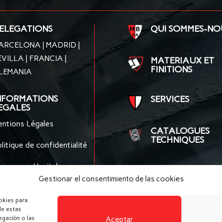
ELEGATIONS
QUI SOMMES-NO
ARCELONA | MADRID |
EVILLA | FRANCIA |
MATERIAUX ET
FINITIONS
LEMANIA
NFORMATIONS
SERVICES
EGALES
entions Légales
CATALOGUES
TECHNIQUES
litique de confidentialité
rogramme Hazitek
Gestionar el consentimiento de las cookies
okies para
de estas
gación o las
Aceptar