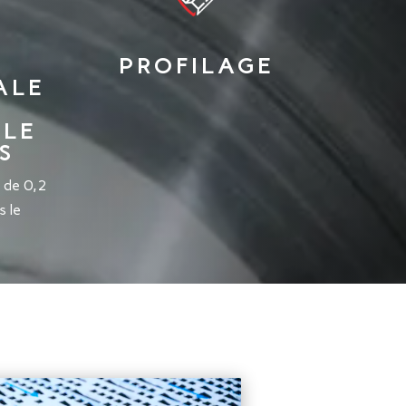
PROFILAGE
ALE
ALE
S
 de 0,2
s le
.