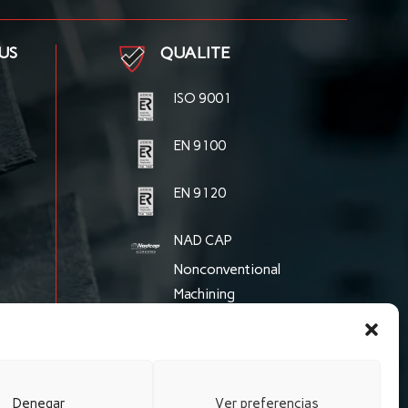
US
QUALITE
ISO 9001
EN 9100
EN 9120
NAD CAP
Nonconventional
Machining
NAD CAP
Welding
Denegar
Ver preferencias